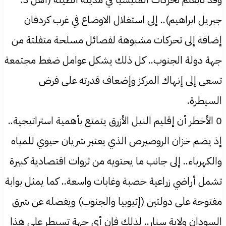
جبريل ابراهيم).. إلى استغلال الاوضاع في غرب كردفان
إضافة إلى تحركات مشبوهة لفصائل مسلحة متفلتة من
جهة دولة الجنوب.. كل ذلك يشكل عوامل ضغط مجتمعة
تسعى إلى إنهاك المركز وإضعاف قدرته على فرض
السيطرة.
0 الأخطر أن إقليم النيل الأزرق يتمتع بأهمية استراتيجية..
إذ يضم خزان الروصيرص الذي يعتبر شريان حيوي للمياه
والكهرباء.. إلى جانب ما يحتويه من ثروات اقتصادية كبيرة
تشمل أراضي زراعية خصبة وغابات واسعة.. كما يمثل بوابة
مفتوحة على دولتين (إثيوبيا والجنوب) ويفصله عن شرق
السودان ولاية سنار.. لذلك فإن أي جهة تسيطر على هذا