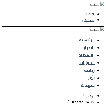
القائمة
بحث عن
الرئيسية
الاخبار
الاقتصاد
الحوارات
رياضة
رأي
منوعات
للإعلان !
℃
Khartoum
39