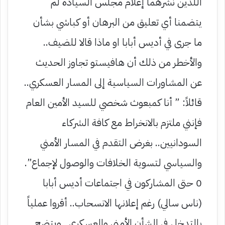
اللذين نشرهما إعلام مجلس السيادة لم
يتضمنا أي تعليق من البرهان أو كباشي بشأن
ما جرى في أديس أبابا او ماذا قالا للضيف..
والأخطر من ذلك أن هافيستو تجاوز الحديث
عن المشاورات السياسية إلى المسار العسكري..
قائلاً: ” أنا كمبعوث شخصي للسيد الأمين العام
فإنني ملتزم بالانخراط مع كافة الشركاء
السودانيين.. بغرض التقدم في المسار الأمني
والسياسي لتسوية الخلافات والوصول لإجماع”.
0 حتى المشاركون في اجتماعات أديس أبابا
(ناس سالي) رغم إعلانها الانسحاب.. أقروا عملياً
بالتدخل في الشأن الأمني والعسكري.. ويتضح