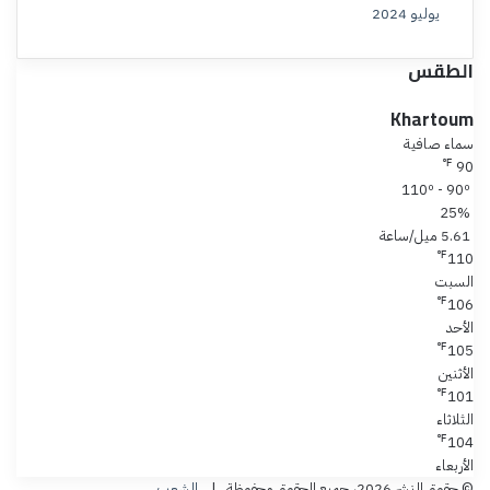
يوليو 2024
الطقس
Khartoum
سماء صافية
℉
90
110º - 90º
25%
5.61 ميل/ساعة
℉
110
السبت
℉
106
الأحد
℉
105
الأثنين
℉
101
الثلاثاء
℉
104
الأربعاء
© حقوق النشر 2026، جميع الحقوق محفوظة |
الشعب